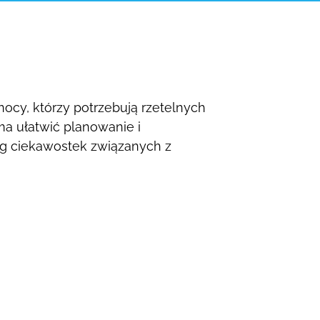
nocy, którzy
potrzebują rzetelnych
a ułatwić planowanie i
eg ciekawostek
związanych z