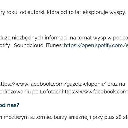
roku, od autorki, która od 10 lat eksploruje wyspy.
dużo niezbędnych informacji na
temat wysp w podca
tify , Soundcloud, iTunes:
https://open.spotify.co
https://www.facebook.com/gazelawlaponii/
oraz na
 podróżowaniu po
Lofotach
https://www.facebook.co
od nas?
m możliwym sztormie, burzy
śnieżnej i przy plus 28 