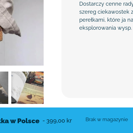
Dostarczy
cenne rady
szereg ciekawostek
perełkami, które ja n
eksplorowania
wysp.
Brak w magazynie
łka w Polsce
-
399,00
kr