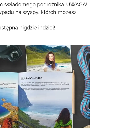
m świadomego podróżnika.
UWAGA!
padu na wyspy, którch możesz
ostępna nigdzie indziej!
I.