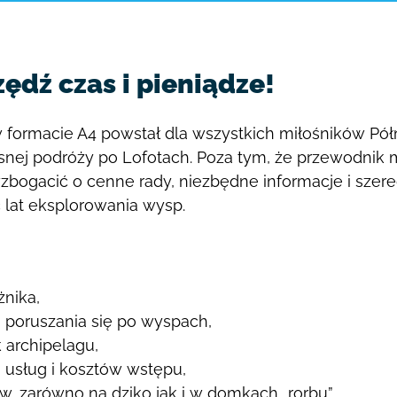
ędź czas i pieniądze!
 w formacie A4
powstał dla wszystkich miłośników Pół
asnej podróży
po Lofotach.
Poza tym, że przewodnik m
bogacić o cenne rady, niezbędne informacje i szer
ć lat eksplorowania
wysp.
żnika,
i poruszania się po wyspach,
 archipelagu,
 usług i kosztów wstępu,
, zarówno na dziko jak i w domkach „rorbu”,