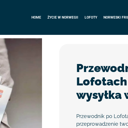
HOME
ŻYCIE W NORWEGII
LOFOTY
NORWESKI FRI
Przewodn
Lofotach
wysyłka 
Przewodnik po Lofot
przeprowadzenie twoj