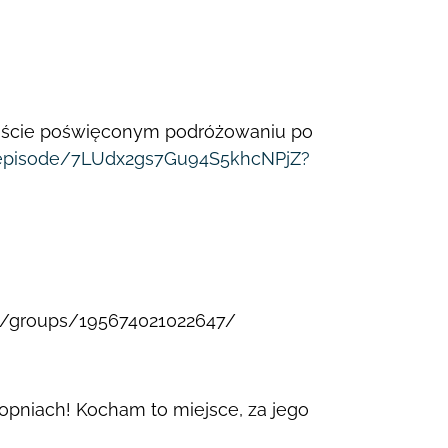
ście poświęconym podróżowaniu po
m/episode/7LUdx2gs7Gu94S5khcNPjZ?
m/groups/195674021022647/
stopniach! Kocham to miejsce, za jego