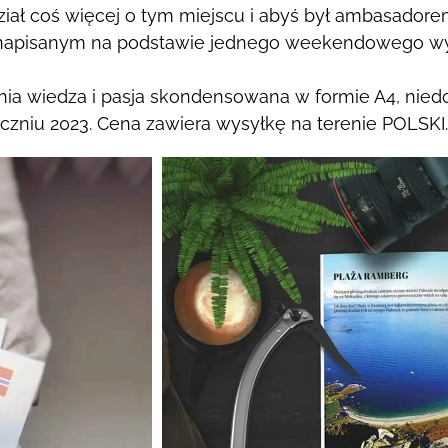
dział coś więcej o tym miejscu i abyś
był ambasadore
 napisanym na podstawie
jednego weekendowego wy
etnia wiedza i pasja skondensowana w
formie A4, nied
yczniu 2023. Cena zawiera wysyłkę na terenie POLSK