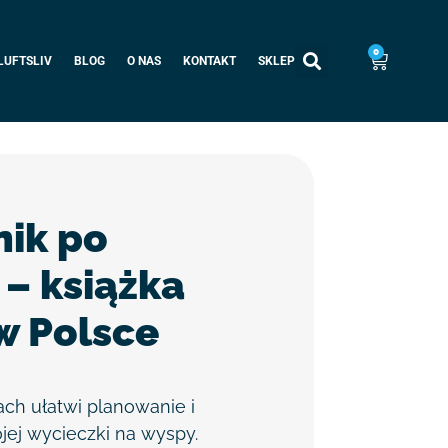
0
LUFTSLIV
BLOG
O NAS
KONTAKT
SKLEP
ik po
 – książka
w Polsce
ach
ułatwi planowanie i
ej wycieczki na wyspy.