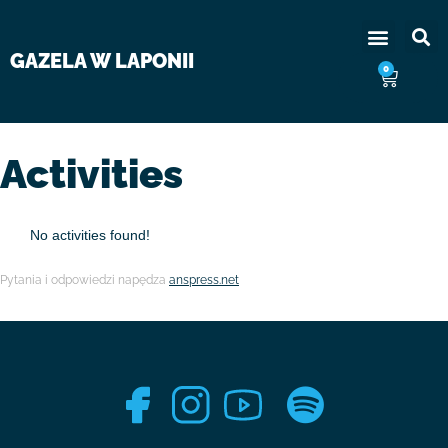
GAZELA W LAPONII
0
Activities
No activities found!
Pytania i odpowiedzi napędza
anspress.net