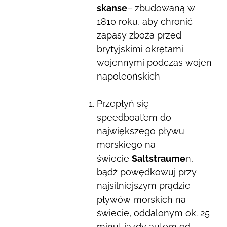
skanse
– zbudowaną w
1810 roku, aby chronić
zapasy zboża przed
brytyjskimi okrętami
wojennymi podczas wojen
napoleońskich
Przepłyń się
speedboat’em do
największego pływu
morskiego na
świecie
Saltstraume
n,
bądź powędkowuj przy
najsilniejszym prądzie
pływów morskich na
świecie, oddalonym ok. 25
minut jazdy autem od