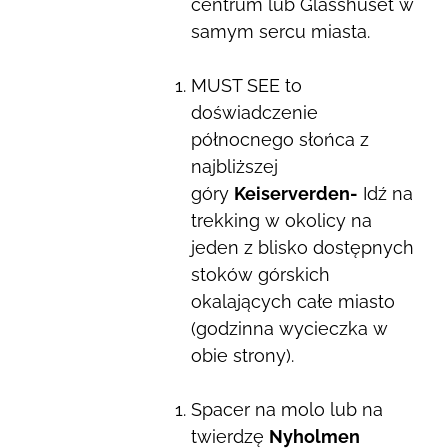
centrum lub Glasshuset w
samym sercu miasta.
MUST SEE to
doświadczenie
północnego słońca z
najbliższej
góry
Keiserverden-
Idź na
trekking w okolicy na
jeden z blisko dostępnych
stoków górskich
okalających całe miasto
(godzinna wycieczka w
obie strony).
Spacer na molo lub na
twierdzę
Nyholmen