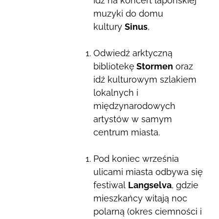
idź na koncert lapońskiej
muzyki do domu
kultury
Sinus
,
Odwiedź arktyczną
bibliotekę
Stormen
oraz
idź kulturowym szlakiem
lokalnych i
międzynarodowych
artystów w samym
centrum miasta.
Pod koniec września
ulicami miasta odbywa się
festiwal
Langselva
, gdzie
mieszkańcy witają noc
polarną (okres ciemności i