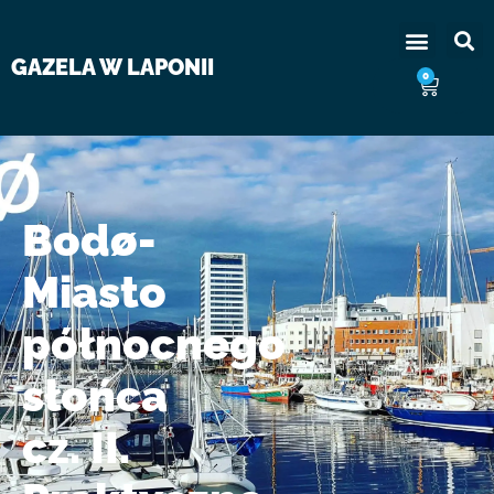
GAZELA W LAPONII
0
Bodø-
Miasto
północnego
słońca
cz. II.