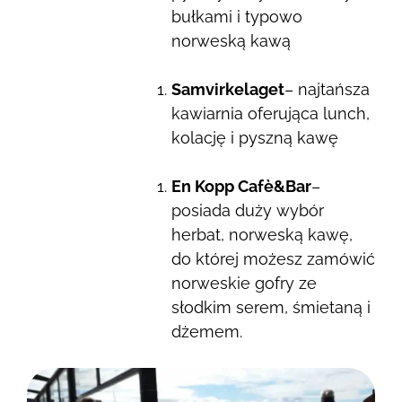
bułkami i typowo
norweską kawą
Samvirkelaget
– najtańsza
kawiarnia oferująca lunch,
kolację i pyszną kawę
En Kopp Cafè&Bar
–
posiada duży wybór
herbat, norweską kawę,
do której możesz zamówić
norweskie gofry ze
słodkim serem, śmietaną i
dżemem.