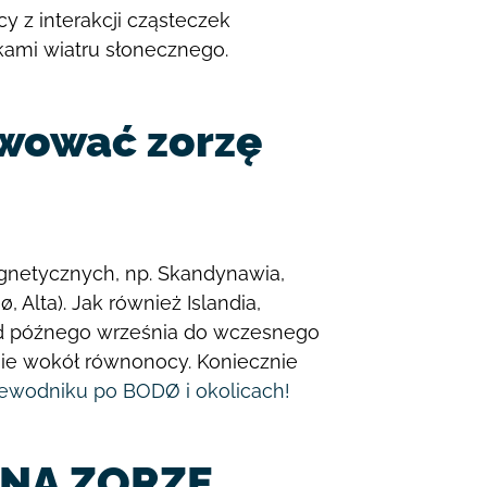
cy z interakcji cząsteczek
ami wiatru słonecznego.
rwować zorzę
gnetycznych, np. Skandynawia,
ø, Alta). Jak również Islandia,
 od późnego września do wczesnego
lnie wokół równonocy. Koniecznie
ewodniku po BODØ i okolicach!
 NA ZORZĘ