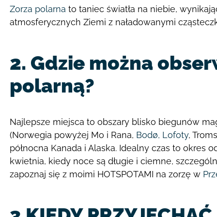
Zorza polarna
to taniec światła na niebie, wynikają
atmosferycznych Ziemi z naładowanymi cząsteczk
2. Gdzie można obse
polarną?
Najlepsze miejsca to obszary blisko biegunów ma
(Norwegia powyżej Mo i Rana,
Bodø,
Lofoty
, Troms
północna Kanada i Alaska. Idealny czas to okres
kwietnia, kiedy noce są długie i ciemne, szczegó
zapoznaj się z moimi HOTSPOTAMI na zorzę w
Prz
3.KIEDY PRZYJECHAĆ