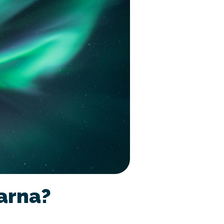
larna?