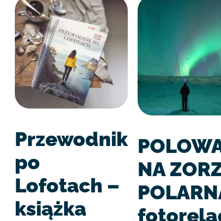
Przewodnik
POLOWA
po
NA ZOR
Lofotach –
POLARN
książka
fotorela