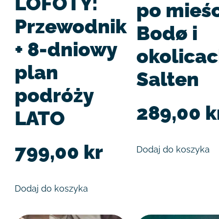
LOFOTY:
po mieśc
Przewodnik
Bodø i
+ 8-dniowy
okolica
plan
Salten
podróży
289,00
k
LATO
799,00
kr
Dodaj do koszyka
Dodaj do koszyka