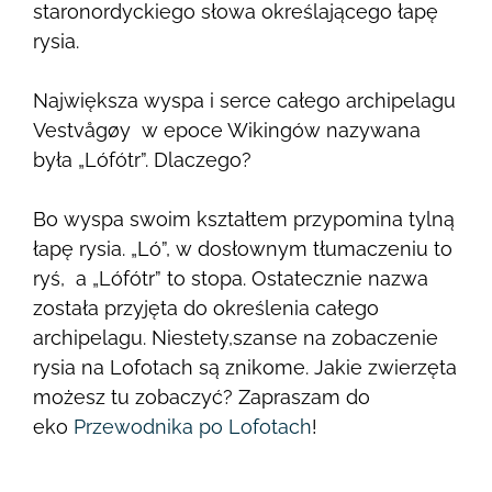
staronordyckiego słowa określającego łapę
rysia.
Największa wyspa i serce całego archipelagu
Vestvågøy
w epoce Wikingów
nazywana
była „Lófótr”.
Dlaczego?
Bo wyspa swoim kształtem przypomina tylną
łapę rysia. „Ló”, w dosłownym tłumaczeniu to
ryś, a „
Lófótr”
to stopa. Ostatecznie nazwa
została przyjęta do określenia całego
archipelagu. Niestety,szanse na zobaczenie
rysia na Lofotach są znikome. Jakie zwierzęta
możesz tu zobaczyć? Zapraszam do
eko
Przewodnika po Lofotach
!