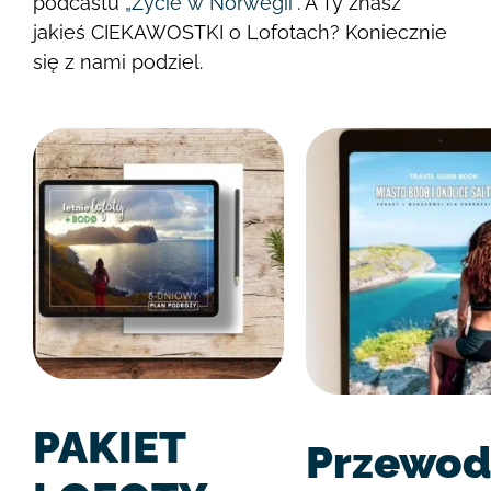
podcastu
„Życie w Norwegii”
. A Ty znasz
jakieś CIEKAWOSTKI o Lofotach? Koniecznie
się z nami podziel.
PAKIET
Przewod