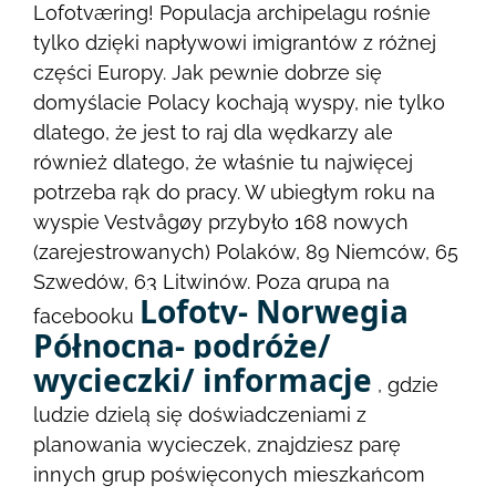
Lofotværing! Populacja archipelagu rośnie
tylko dzięki napływowi imigrantów z różnej
części Europy. Jak pewnie dobrze się
domyślacie Polacy kochają wyspy, nie tylko
dlatego, że jest to raj dla wędkarzy ale
również dlatego, że właśnie tu najwięcej
potrzeba rąk do pracy. W ubiegłym roku na
wyspie Vestvågøy przybyło 168 nowych
(zarejestrowanych) Polaków, 89 Niemców, 65
Szwedów, 63 Litwinów. Poza grupą na
Lofoty- Norwegia
facebooku
Północna- podróże/
wycieczki/ informacje
, gdzie
ludzie dzielą się doświadczeniami z
planowania wycieczek,
znajdziesz parę
innych grup poświęconych mieszkańcom