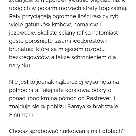
ubogich w pokarm morzach strefy tropikalnej.
Rafy przyciągają ogromne ilości ławicy ryb,
wiele gatunków krabów, homarów i
jeżowców. Skaliste ściany raf są natomiast
gęsto porośnięte lasami wodorostów i
brunatnic, które s
ą miejscem rozrodu
bezkręgowców, a także schronieniem dla
narybku.
Nie jest to jednak najbardziej wysunięta na
północ rafa. Taką rafę koralową, odkryto
ponad 1000 km na północ od Røstrevet, i
znajduje się w pobliżu Sørøya w hrabstwie
Finnmark.
Chcesz spróbować nurkowania na Lofotach?